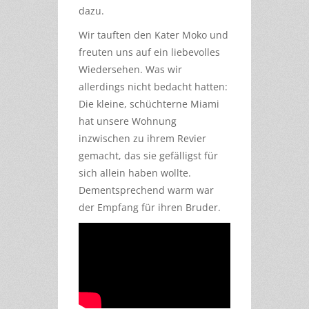
dazu.
Wir tauften den Kater Moko und
freuten uns auf ein liebevolles
Wiedersehen. Was wir
allerdings nicht bedacht hatten:
Die kleine, schüchterne Miami
hat unsere Wohnung
inzwischen zu ihrem Revier
gemacht, das sie gefälligst für
sich allein haben wollte.
Dementsprechend warm war
der Empfang für ihren Bruder.