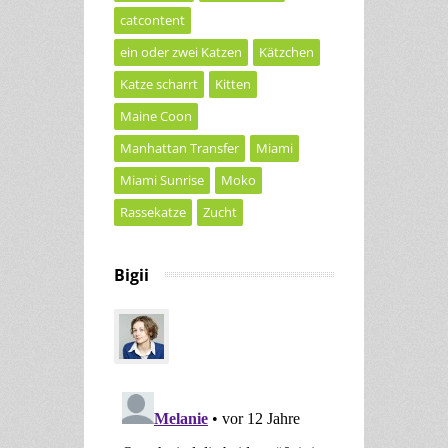
catcontent
ein oder zwei Katzen
Kätzchen
Katze scharrt
Kitten
Maine Coon
Manhattan Transfer
Miami
Miami Sunrise
Moko
Rassekatze
Zucht
Bigii