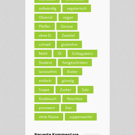
aufwändig
vegetarisch
Olivenöl
vegan
Pfeffer
Zitrone
ohne Ei
Zwiebel
schnell
glutenfrei
Mehl
Öl
Schlagobers
Student
fortgeschritten
lactosefrei
Butter
einfach
günstig
Suppe
Zucker
Salz
Knoblauch
fleischlos
preiswert
Eier
ohne Nüsse
suppenwürfel
Neueste Kommentare