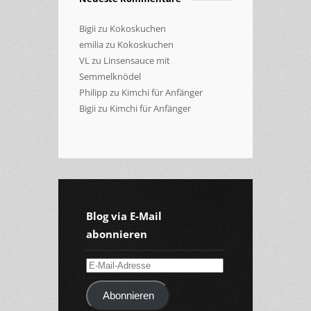
Bigii
zu
Kokoskuchen
emilia
zu
Kokoskuchen
VL
zu
Linsensauce mit
Semmelknödel
Philipp
zu
Kimchi für Anfänger
Bigii
zu
Kimchi für Anfänger
Blog via E-Mail
abonnieren
E-
Mail-
Abonnieren
Adresse