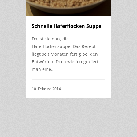
Schnelle Haferflocken Suppe
Da ist sie nun, die
Haferflockensuppe. Das Rezept
liegt seit Monaten fertig bei den
Entwürfen. Doch wie fotografiert
man eine…
10. Februar 2014
1
of
1
18
2
3