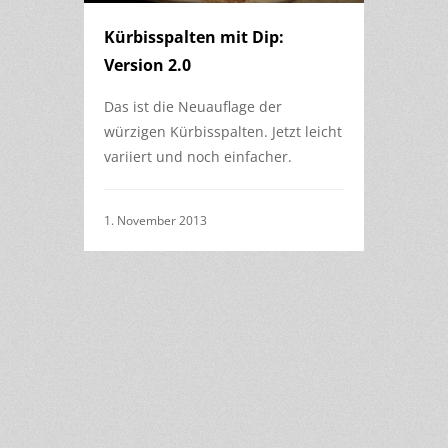
Kürbisspalten mit Dip:
Version 2.0
Das ist die Neuauflage der
würzigen Kürbisspalten. Jetzt leicht
variiert und noch einfacher.
1. November 2013
1
of
1
12
2
3
4
5