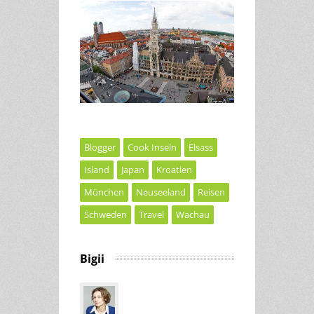
Blogger
Cook Inseln
Elsass
Island
Japan
Kroatien
München
Neuseeland
Reisen
Schweden
Travel
Wachau
Bigii