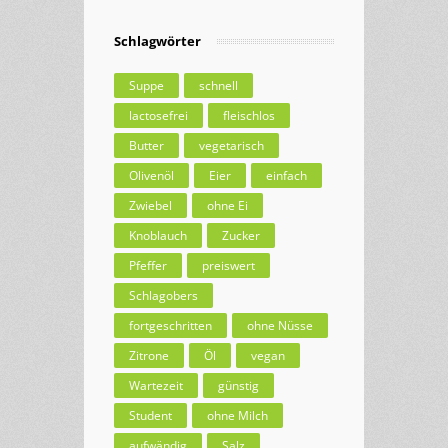
Schlagwörter
Suppe
schnell
lactosefrei
fleischlos
Butter
vegetarisch
Olivenöl
Eier
einfach
Zwiebel
ohne Ei
Knoblauch
Zucker
Pfeffer
preiswert
Schlagobers
fortgeschritten
ohne Nüsse
Zitrone
Öl
vegan
Wartezeit
günstig
Student
ohne Milch
aufwändig
Salz