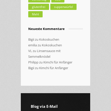
glutenfrei
suppenwürfel
Mehl
Neueste Kommentare
Bigii
zu
Kokoskuchen
emilia
zu
Kokoskuchen
VL
zu
Linsensauce mit
Semmelknödel
Philipp
zu
Kimchi für Anfänger
Bigii
zu
Kimchi für Anfänger
Blog via E-Mail