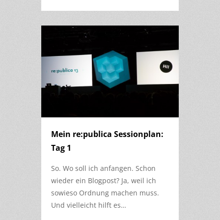
Mein re:publica Sessionplan:
Tag 1
So. Wo soll ich anfangen. Schon
wieder ein Blogpost? Ja, weil ich
sowieso Ordnung machen muss.
Und vielleicht hilft es…