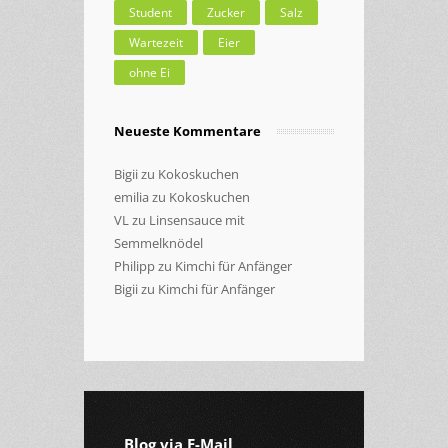
Student
Zucker
Salz
Wartezeit
Eier
ohne Ei
Neueste Kommentare
Bigii
zu
Kokoskuchen
emilia
zu
Kokoskuchen
VL
zu
Linsensauce mit
Semmelknödel
Philipp
zu
Kimchi für Anfänger
Bigii
zu
Kimchi für Anfänger
Blog via E-Mail