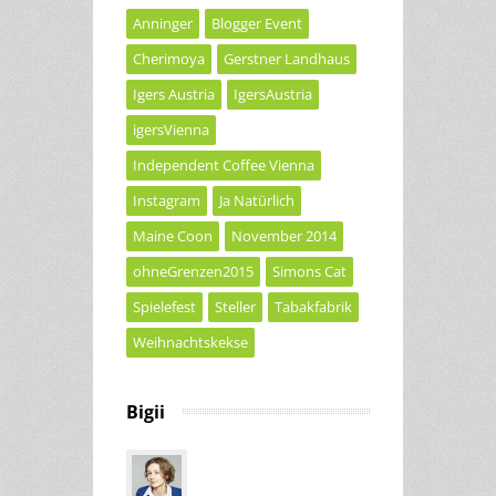
Anninger
Blogger Event
Cherimoya
Gerstner Landhaus
Igers Austria
IgersAustria
igersVienna
Independent Coffee Vienna
Instagram
Ja Natürlich
Maine Coon
November 2014
ohneGrenzen2015
Simons Cat
Spielefest
Steller
Tabakfabrik
Weihnachtskekse
Bigii