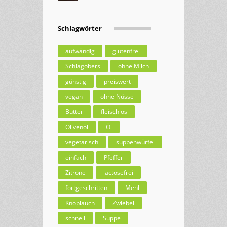
Schlagwörter
aufwändig
glutenfrei
Schlagobers
ohne Milch
günstig
preiswert
vegan
ohne Nüsse
Butter
fleischlos
Olivenöl
Öl
vegetarisch
suppenwürfel
einfach
Pfeffer
Zitrone
lactosefrei
fortgeschritten
Mehl
Knoblauch
Zwiebel
schnell
Suppe