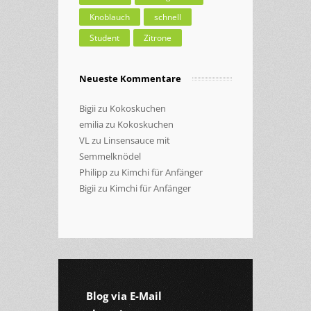
Knoblauch
schnell
Student
Zitrone
Neueste Kommentare
Bigii
zu
Kokoskuchen
emilia
zu
Kokoskuchen
VL
zu
Linsensauce mit
Semmelknödel
Philipp
zu
Kimchi für Anfänger
Bigii
zu
Kimchi für Anfänger
Blog via E-Mail