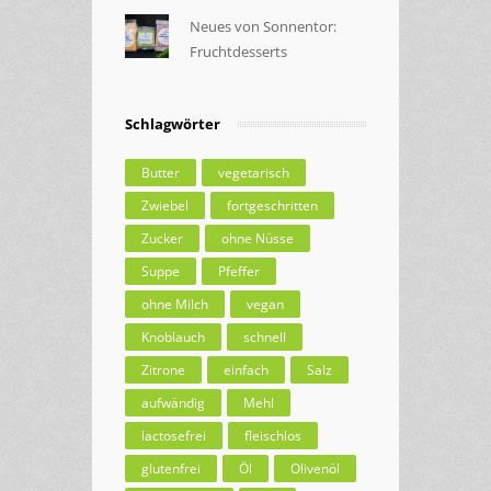
Neues von Sonnentor:
Fruchtdesserts
Schlagwörter
Butter
vegetarisch
Zwiebel
fortgeschritten
Zucker
ohne Nüsse
Suppe
Pfeffer
ohne Milch
vegan
Knoblauch
schnell
Zitrone
einfach
Salz
aufwändig
Mehl
lactosefrei
fleischlos
glutenfrei
Öl
Olivenöl