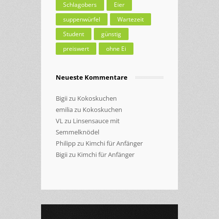
Schlagobers
Eier
suppenwürfel
Wartezeit
Student
günstig
preiswert
ohne Ei
Neueste Kommentare
Bigii
zu
Kokoskuchen
emilia
zu
Kokoskuchen
VL
zu
Linsensauce mit
Semmelknödel
Philipp
zu
Kimchi für Anfänger
Bigii
zu
Kimchi für Anfänger