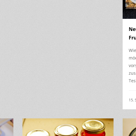
Ne
Fr
Wie
möc
vor
zu
Tes
15.