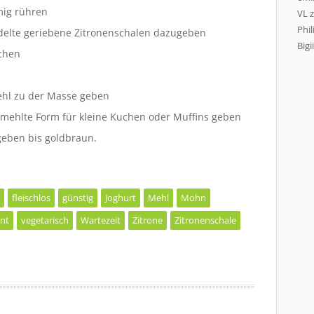
mig rühren
VL
Phil
elte geriebene Zitronenschalen dazugeben
Bigii
chen
hl zu der Masse geben
emehlte Form für kleine Kuchen oder Muffins geben
geben bis goldbraun.
fleischlos
günstig
Joghurt
Mehl
Mohn
nt
vegetarisch
Wartezeit
Zitrone
Zitronenschale