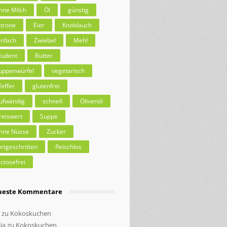
hne Milch
Öl
günstig
itrone
Eier
Knoblauch
infach
Zwiebel
Mehl
tudent
Butter
uppenwürfel
vegetarisch
feffer
glutenfrei
ufwändig
schnell
Olivenöl
reiswert
Suppe
hne Nüsse
Zucker
ortgeschritten
fleischlos
actosefrei
ueste Kommentare
zu
Kokoskuchen
ia
zu
Kokoskuchen