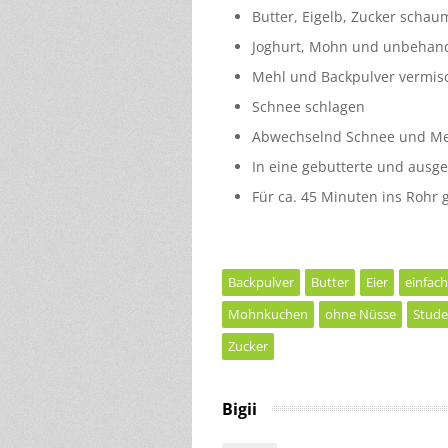
Butter, Eigelb, Zucker schau
Joghurt, Mohn und unbehand
Mehl und Backpulver vermis
Schnee schlagen
Abwechselnd Schnee und Me
In eine gebutterte und ausg
Für ca. 45 Minuten ins Rohr 
Backpulver
Butter
Eier
einfach
Mohnkuchen
ohne Nüsse
Stude
Zucker
Bigii