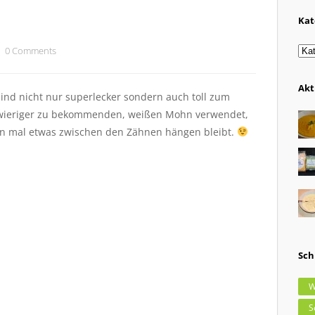
Kat
Kat
0 Comments
Akt
ind nicht nur superlecker sondern auch toll zum
ieriger zu bekommenden, weißen Mohn verwendet,
enn mal etwas zwischen den Zähnen hängen bleibt.
Sch
W
S