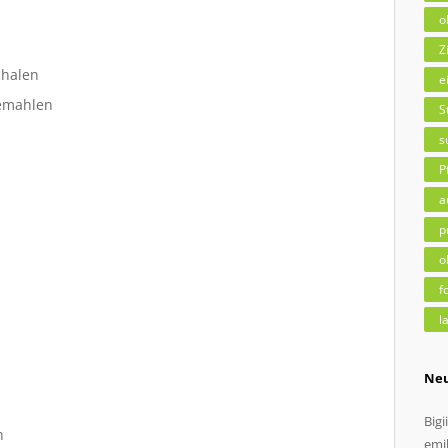
o
Z
chalen
e
gemahlen
S
s
P
a
p
o
f
l
Ne
Bigii
n
emil