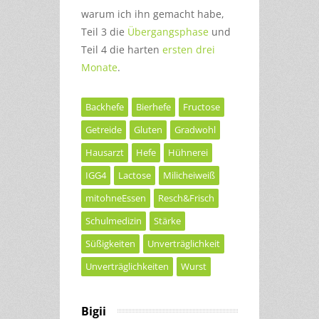
warum ich ihn gemacht habe,
Teil 3 die
Übergangsphase
und
Teil 4 die harten
ersten drei
Monate
.
Backhefe
Bierhefe
Fructose
Getreide
Gluten
Gradwohl
Hausarzt
Hefe
Hühnerei
IGG4
Lactose
Milicheiweiß
mitohneEssen
Resch&Frisch
Schulmedizin
Stärke
Süßigkeiten
Unverträglichkeit
Unverträglichkeiten
Wurst
Bigii