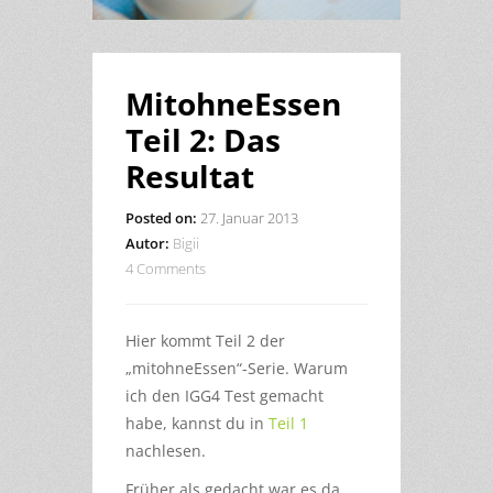
MitohneEssen
Teil 2: Das
Resultat
Posted on:
27. Januar 2013
Autor:
Bigii
4 Comments
Hier kommt Teil 2 der
„mitohneEssen“-Serie. Warum
ich den IGG4 Test gemacht
habe, kannst du in
Teil 1
nachlesen.
Früher als gedacht war es da,