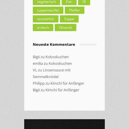
vegetarisch
Eier
Öl
suppenwürfel
Pfeffer
lactosefrei
Suppe
einfach
Olivenöl
Neueste Kommentare
Bigii
zu
Kokoskuchen
emilia
zu
Kokoskuchen
VL
zu
Linsensauce mit
Semmelknödel
Philipp
zu
Kimchi für Anfänger
Bigii
zu
Kimchi für Anfänger