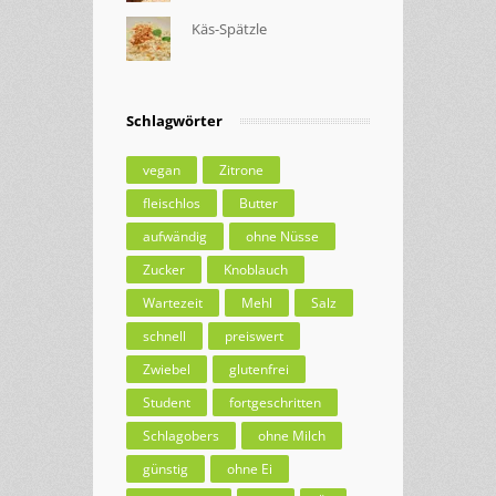
Käs-Spätzle
Schlagwörter
vegan
Zitrone
fleischlos
Butter
aufwändig
ohne Nüsse
Zucker
Knoblauch
Wartezeit
Mehl
Salz
schnell
preiswert
Zwiebel
glutenfrei
Student
fortgeschritten
Schlagobers
ohne Milch
günstig
ohne Ei