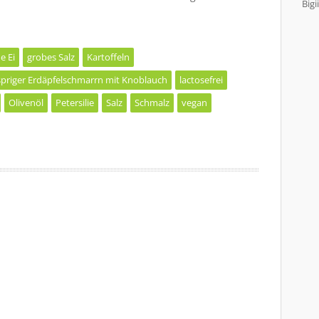
Bigii
e Ei
grobes Salz
Kartoffeln
priger Erdäpfelschmarrn mit Knoblauch
lactosefrei
Olivenöl
Petersilie
Salz
Schmalz
vegan