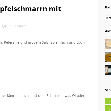
äpfelschmarrn mit
Kat
Kat
Bigii
1 Comment
Akt
, Petersilie und grobem Salz. So einfach und doch
Sch
ganer können auch statt dem Schmalz etwas Öl oder
Z
o