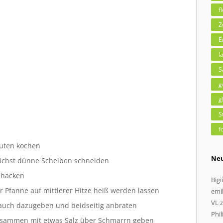
f
Z
E
l
S
g
g
S
f
nuten kochen
Ne
lichst dünne Scheiben schneiden
 hacken
Bigii
r Pfanne auf mittlerer Hitze heiß werden lassen
emil
VL
auch dazugeben und beidseitig anbraten
Phil
zusammen mit etwas Salz über Schmarrn geben