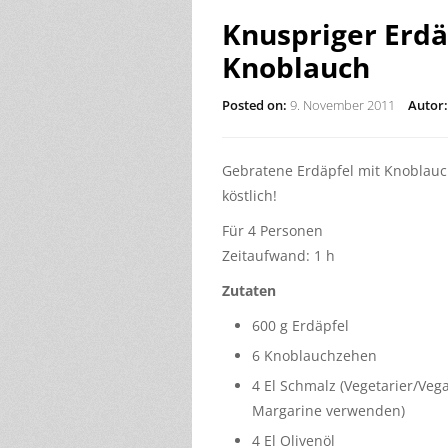
Knuspriger Erd
Knoblauch
Posted on:
9. November 2011
Autor:
Gebratene Erdäpfel mit Knoblauch
köstlich!
Für 4 Personen
Zeitaufwand: 1 h
Zutaten
600 g Erdäpfel
6 Knoblauchzehen
4 El Schmalz (Vegetarier/Ve
Margarine verwenden)
4 El Olivenöl