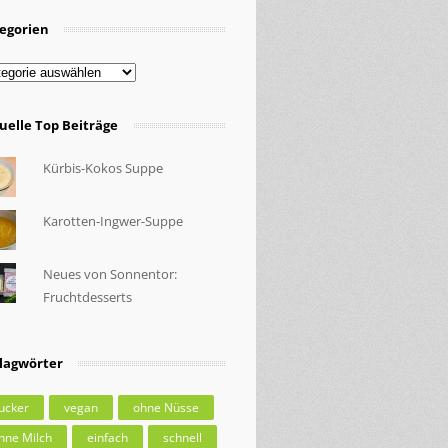
egorien
egorien
uelle Top Beiträge
Kürbis-Kokos Suppe
Karotten-Ingwer-Suppe
Neues von Sonnentor:
Fruchtdesserts
lagwörter
ucker
vegan
ohne Nüsse
hne Milch
einfach
schnell