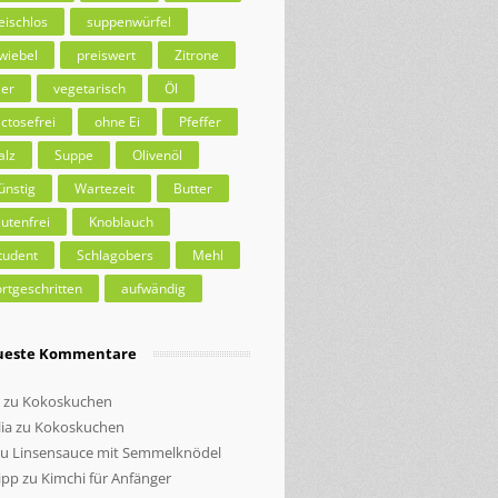
leischlos
suppenwürfel
wiebel
preiswert
Zitrone
ier
vegetarisch
Öl
actosefrei
ohne Ei
Pfeffer
alz
Suppe
Olivenöl
ünstig
Wartezeit
Butter
lutenfrei
Knoblauch
tudent
Schlagobers
Mehl
ortgeschritten
aufwändig
ueste Kommentare
zu
Kokoskuchen
ia
zu
Kokoskuchen
zu
Linsensauce mit Semmelknödel
ipp
zu
Kimchi für Anfänger