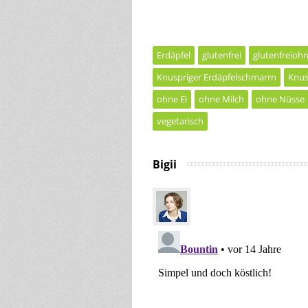
Erdäpfel
glutenfrei
glutenfreiohn
Knuspriger Erdäpfelschmarrn
Knus
ohne Ei
ohne Milch
ohne Nüsse
vegetarisch
Bigii