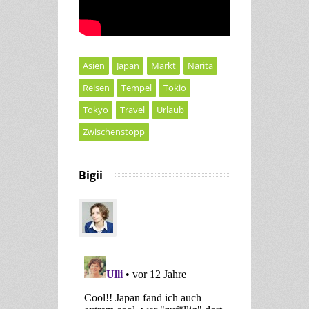
Asien
Japan
Markt
Narita
Reisen
Tempel
Tokio
Tokyo
Travel
Urlaub
Zwischenstopp
Bigii