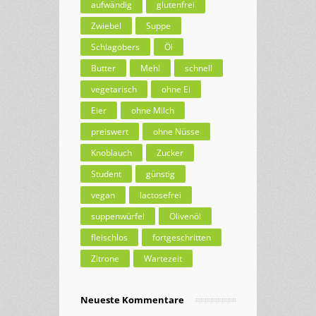
aufwändig
glutenfrei
Zwiebel
Suppe
Schlagobers
Öl
Butter
Mehl
schnell
vegetarisch
ohne Ei
Eier
ohne Milch
preiswert
ohne Nüsse
Knoblauch
Zucker
Student
günstig
vegan
lactosefrei
suppenwürfel
Olivenöl
fleischlos
fortgeschritten
Zitrone
Wartezeit
Neueste Kommentare