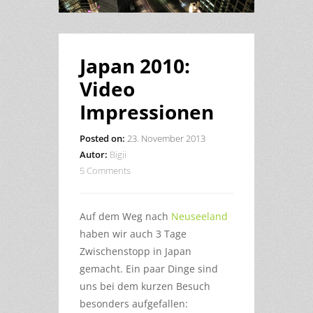
Japan 2010:
Video
Impressionen
Posted on:
23. November 2013
Autor:
Bigii
5 Comments
Auf dem Weg nach
Neuseeland
haben wir auch 3 Tage
Zwischenstopp in Japan
gemacht. Ein paar Dinge sind
uns bei dem kurzen Besuch
besonders aufgefallen: