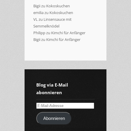
Bigii
zu
Kokoskuchen
emilia
zu
Kokoskuchen
VL
zu
Linsensauce mit
Semmelknödel
Philipp
zu
Kimchi für Anfänger
Bigii
zu
Kimchi für Anfänger
Blog via E-Mail
abonnieren
E-
Mail-
Abonnieren
Adresse