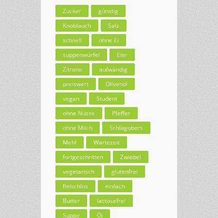
Zucker
günstig
Knoblauch
Salz
schnell
ohne Ei
suppenwürfel
Eier
Zitrone
aufwändig
preiswert
Olivenöl
vegan
Student
ohne Nüsse
Pfeffer
ohne Milch
Schlagobers
Mehl
Wartezeit
fortgeschritten
Zwiebel
vegetarisch
glutenfrei
fleischlos
einfach
Butter
lactosefrei
Suppe
Öl