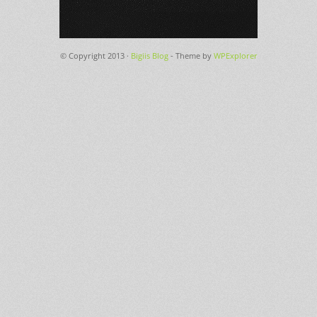
© Copyright 2013 ·
Bigiis Blog
- Theme by
WPExplorer