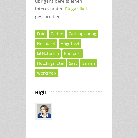
übrigens bereits einen
interessanten
Blogartikel
geschrieben.
Erde
Garten
Gartenplanung
Hochbeet
Hügelbeet
Ja! Natürlich
Kompost
Nützlingshotel
Saat
Samen
Workshop
Bigii