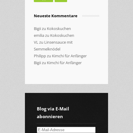
Neueste Kommentare
Bigii
zu
Kokoskuchen
emilia
zu
Kokoskuchen
VL
zu
Linsensauce mit
Semmelknödel
Philipp
zu
Kimchi für Anfänger
Bigii
zu
Kimchi für Anfänger
Blog via E-Mail
abonnieren
E-