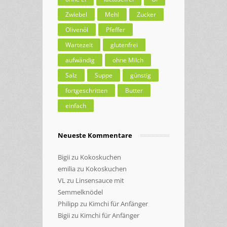
Zwiebel
Mehl
Zucker
Olivenöl
Pfeffer
Wartezeit
glutenfrei
aufwändig
ohne Milch
Salz
Suppe
günstig
fortgeschritten
Butter
einfach
Neueste Kommentare
Bigii
zu
Kokoskuchen
emilia
zu
Kokoskuchen
VL
zu
Linsensauce mit
Semmelknödel
Philipp
zu
Kimchi für Anfänger
Bigii
zu
Kimchi für Anfänger