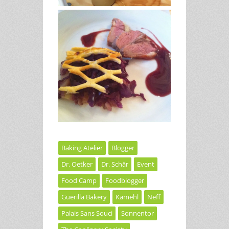
Baking Atelier
Blogger
Dr. Oetker
Dr. Schär
Event
Food Camp
Foodblogger
Guerilla Bakery
Kamehl
Neff
Palais Sans Souci
Sonnentor