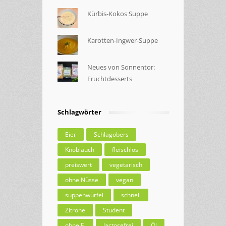
Kürbis-Kokos Suppe
Karotten-Ingwer-Suppe
Neues von Sonnentor:
Fruchtdesserts
Schlagwörter
Eier
Schlagobers
Knoblauch
fleischlos
preiswert
vegetarisch
ohne Nüsse
vegan
suppenwürfel
schnell
Zitrone
Student
ohne Ei
lactosefrei
Öl