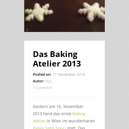
Das Baking
Atelier 2013
Posted on:
17. November 2013
Autor:
Bigii
1 Comment
Gestern am 16. November
2013 fand das erste
Baking
Atelier
in Wien im wunderbaren
Palais Sans Souci
statt. Das