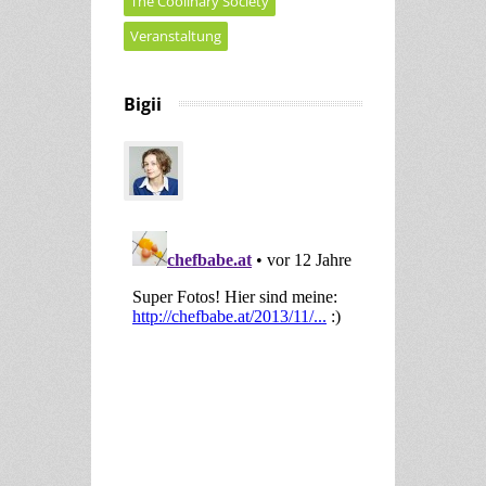
The Coolinary Society
Veranstaltung
Bigii