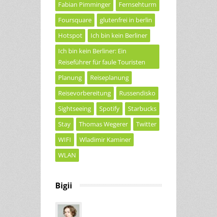
Fabian Pimminger
Fernsehturm
Foursquare
glutenfrei in berlin
Hotspot
Ich bin kein Berliner
Ich bin kein Berliner: Ein
Reiseführer für faule Touristen
Planung
Reiseplanung
Reisevorbereitung
Russendisko
Sightseeing
Spotify
Starbucks
Stay
Thomas Wegerer
Twitter
WIFI
Wladimir Kaminer
WLAN
Bigii