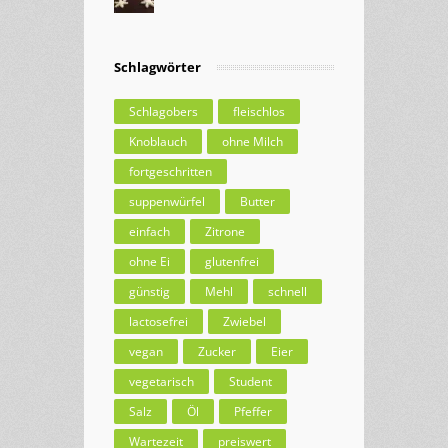
Schlagwörter
Schlagobers
fleischlos
Knoblauch
ohne Milch
fortgeschritten
suppenwürfel
Butter
einfach
Zitrone
ohne Ei
glutenfrei
günstig
Mehl
schnell
lactosefrei
Zwiebel
vegan
Zucker
Eier
vegetarisch
Student
Salz
Öl
Pfeffer
Wartezeit
preiswert