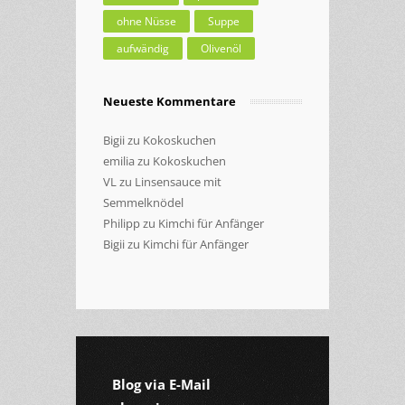
ohne Nüsse
Suppe
aufwändig
Olivenöl
Neueste Kommentare
Bigii
zu
Kokoskuchen
emilia
zu
Kokoskuchen
VL
zu
Linsensauce mit
Semmelknödel
Philipp
zu
Kimchi für Anfänger
Bigii
zu
Kimchi für Anfänger
Blog via E-Mail