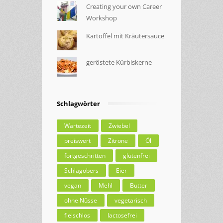
Creating your own Career
Workshop
Kartoffel mit Kräutersauce
geröstete Kürbiskerne
Schlagwörter
Wartezeit
Zwiebel
preiswert
Zitrone
Öl
fortgeschritten
glutenfrei
Schlagobers
Eier
vegan
Mehl
Butter
ohne Nüsse
vegetarisch
fleischlos
lactosefrei