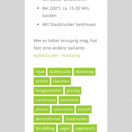
Bei 200°C ca. 15-30 Min.
backen
Mit Staubzucker bestreuen
Wer es lieber knusprig mag, hat
hier eine andere Variante:
Apfelstrudel – knusprig
Äfpel
Apfelstrudel
Blätterteig
einfach
fleischlos
fortgeschritten
günstig
Haselnüsse
lactosefrei
ohne Ei
ohne Milch
schnell
Semmelbrösel
Staubzucker
Strudelteig
vegan
vegetarisch