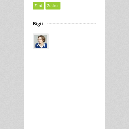
Zimt
Zucker
Bigii