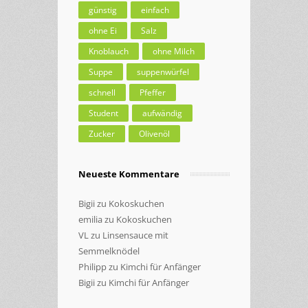
günstig
einfach
ohne Ei
Salz
Knoblauch
ohne Milch
Suppe
suppenwürfel
schnell
Pfeffer
Student
aufwändig
Zucker
Olivenöl
Neueste Kommentare
Bigii
zu
Kokoskuchen
emilia
zu
Kokoskuchen
VL
zu
Linsensauce mit
Semmelknödel
Philipp
zu
Kimchi für Anfänger
Bigii
zu
Kimchi für Anfänger