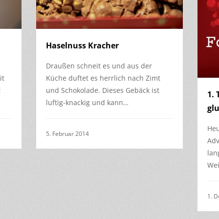
Haselnuss Kracher
Draußen schneit es und aus der
it
Küche duftet es herrlich nach Zimt
t
und Schokolade. Dieses Gebäck ist
1. 
luftig-knackig und kann…
glu
Heu
5. Februar 2014
Adv
lan
Wei
1. 