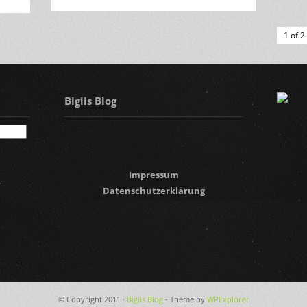
1 of 2
Bigiis Blog
Impressum
Datenschutzerklärung
© Copyright 2011 ·
Bigiis Blog
- Theme by
WPExplorer