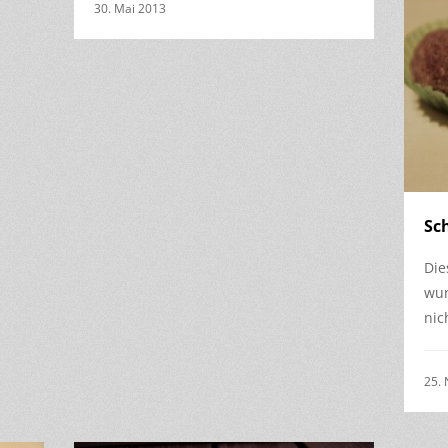
30. Mai 2013
Sc
Die
wun
nic
25.