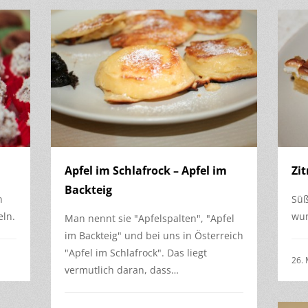
Apfel im Schlafrock – Apfel im
Zi
Backteig
n
Süß
ln.
wun
Man nennt sie "Apfelspalten", "Apfel
im Backteig" und bei uns in Österreich
"Apfel im Schlafrock". Das liegt
26. 
vermutlich daran, dass…