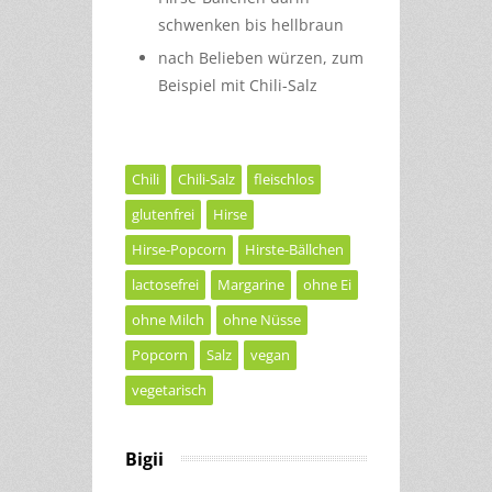
schwenken bis hellbraun
nach Belieben würzen, zum
Beispiel mit Chili-Salz
Chili
Chili-Salz
fleischlos
glutenfrei
Hirse
Hirse-Popcorn
Hirste-Bällchen
lactosefrei
Margarine
ohne Ei
ohne Milch
ohne Nüsse
Popcorn
Salz
vegan
vegetarisch
Bigii