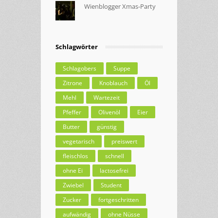
Wienblogger Xmas-Party
Schlagwörter
Schlagobers
Suppe
Zitrone
Knoblauch
Öl
Mehl
Wartezeit
Pfeffer
Olivenöl
Eier
Butter
günstig
vegetarisch
preiswert
fleischlos
schnell
ohne Ei
lactosefrei
Zwiebel
Student
Zucker
fortgeschritten
aufwändig
ohne Nüsse