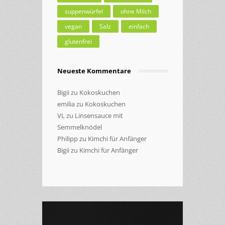
suppenwürfel
ohne Milch
vegan
Salz
einfach
glutenfrei
Neueste Kommentare
Bigii
zu
Kokoskuchen
emilia
zu
Kokoskuchen
VL
zu
Linsensauce mit
Semmelknödel
Philipp
zu
Kimchi für Anfänger
Bigii
zu
Kimchi für Anfänger