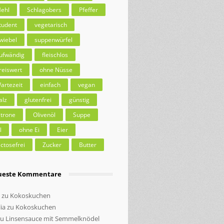
ehl
Schlagobers
Pfeffer
tudent
vegetarisch
wiebel
suppenwürfel
ufwändig
fleischlos
reiswert
ohne Nüsse
artezeit
einfach
vegan
alz
glutenfrei
günstig
itrone
Olivenöl
Suppe
l
ohne Ei
Eier
actosefrei
Zucker
Butter
ueste Kommentare
zu
Kokoskuchen
ia
zu
Kokoskuchen
zu
Linsensauce mit Semmelknödel