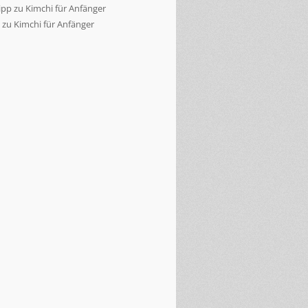
ipp
zu
Kimchi für Anfänger
zu
Kimchi für Anfänger