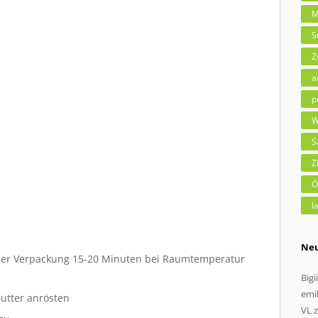
M
S
Z
a
p
W
S
Z
Ö
l
Ne
ener Verpackung 15-20 Minuten bei Raumtemperatur
Bigii
emil
Butter anrösten
VL