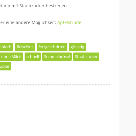
 dann mit Staubzucker bestreuen
hier eine andere Möglichkeit:
Apfelstrudel –
einfach
fleischlos
fortgeschritten
günstig
ohne Milch
schnell
Semmelbrösel
Staubzucker
ucker