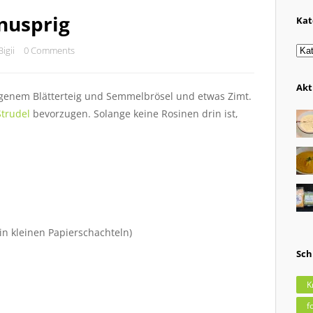
knusprig
Kat
Kat
Bigii
0 Comments
Akt
ogenem Blätterteig und Semmelbrösel und etwas Zimt.
Strudel
bevorzugen. Solange keine Rosinen drin ist,
 in kleinen Papierschachteln)
Sch
K
f