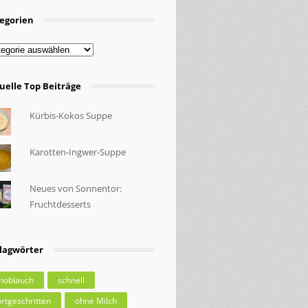
egorien
egorien
uelle Top Beiträge
Kürbis-Kokos Suppe
Karotten-Ingwer-Suppe
Neues von Sonnentor:
Fruchtdesserts
lagwörter
noblauch
schnell
ortgeschritten
ohne Milch