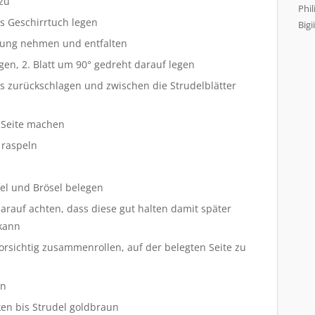
zu
Phil
es Geschirrtuch legen
Bigii
ckung nehmen und entfalten
egen, 2. Blatt um 90° gedreht darauf legen
es zurückschlagen und zwischen die Strudelblätter
 Seite machen
 raspeln
fel und Brösel belegen
arauf achten, dass diese gut halten damit später
 kann
vorsichtig zusammenrollen, auf der belegten Seite zu
en
ken bis Strudel goldbraun