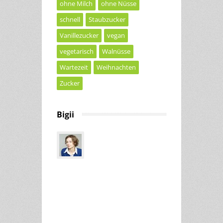
ohne Milch
ohne Nüsse
schnell
Staubzucker
Vanillezucker
vegan
vegetarisch
Walnüsse
Wartezeit
Weihnachten
Zucker
Bigii