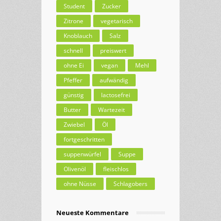
Student
Zucker
Zitrone
vegetarisch
Knoblauch
Salz
schnell
preiswert
ohne Ei
vegan
Mehl
Pfeffer
aufwändig
günstig
lactosefrei
Butter
Wartezeit
Zwiebel
Öl
fortgeschritten
suppenwürfel
Suppe
Olivenöl
fleischlos
ohne Nüsse
Schlagobers
Neueste Kommentare