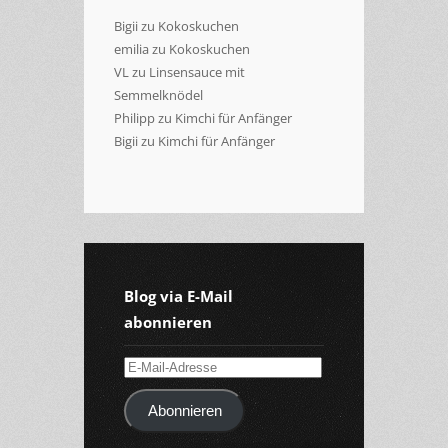
Bigii
zu
Kokoskuchen
emilia
zu
Kokoskuchen
VL
zu
Linsensauce mit
Semmelknödel
Philipp
zu
Kimchi für Anfänger
Bigii
zu
Kimchi für Anfänger
Blog via E-Mail
abonnieren
E-
Mail-
Abonnieren
Adresse