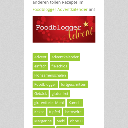
anderen tollen Rezepte im
Foodblogger Adventkalender
an!
Advent
Adventkalender
einfach
fleischlos
Flohsamenschalen
Foodblogger
fortgeschritten
Gebäck
glutenfrei
glutenfreies Mehl
Kamehl
Kekse
Kipferl
lactosefrei
Margarine
Mehl
ohne Ei