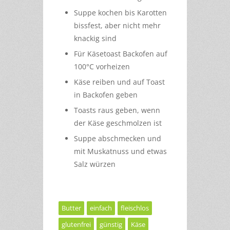
Suppe kochen bis Karotten
bissfest, aber nicht mehr
knackig sind
Für Käsetoast Backofen auf
100°C vorheizen
Käse reiben und auf Toast
in Backofen geben
Toasts raus geben, wenn
der Käse geschmolzen ist
Suppe abschmecken und
mit Muskatnuss und etwas
Salz würzen
Butter
einfach
fleischlos
glutenfrei
günstig
Käse