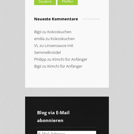
Student
Pfeffer
Neueste Kommentare
Bigii
zu
Kokoskuchen
emilia
zu
Kokoskuchen
VL
zu
Linsensauce mit
Semmelknödel
Philipp
zu
Kimchi für Anfänger
Bigii
zu
Kimchi für Anfänger
Blog via E-Mail
abonnieren
E-