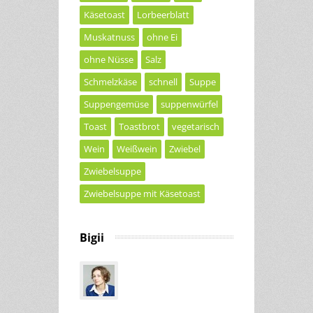
Käsetoast
Lorbeerblatt
Muskatnuss
ohne Ei
ohne Nüsse
Salz
Schmelzkäse
schnell
Suppe
Suppengemüse
suppenwürfel
Toast
Toastbrot
vegetarisch
Wein
Weißwein
Zwiebel
Zwiebelsuppe
Zwiebelsuppe mit Käsetoast
Bigii