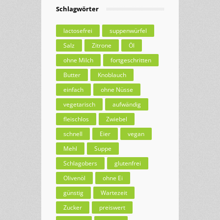
Schlagwörter
lactosefrei
suppenwürfel
Salz
Zitrone
Öl
ohne Milch
fortgeschritten
Butter
Knoblauch
einfach
ohne Nüsse
vegetarisch
aufwändig
fleischlos
Zwiebel
schnell
Eier
vegan
Mehl
Suppe
Schlagobers
glutenfrei
Olivenöl
ohne Ei
günstig
Wartezeit
Zucker
preiswert