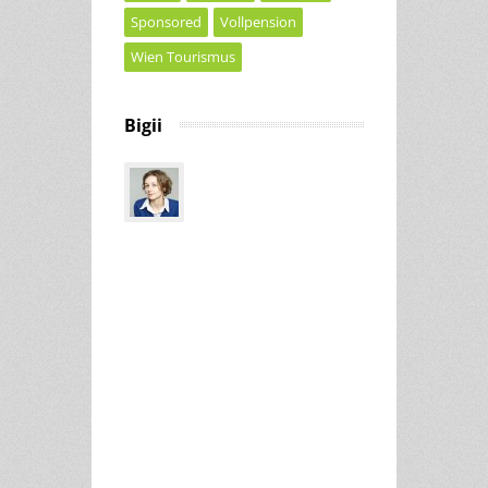
Sponsored
Vollpension
Wien Tourismus
Bigii