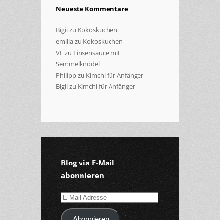
Neueste Kommentare
Bigii
zu
Kokoskuchen
emilia
zu
Kokoskuchen
VL
zu
Linsensauce mit
Semmelknödel
Philipp
zu
Kimchi für Anfänger
Bigii
zu
Kimchi für Anfänger
Blog via E-Mail
abonnieren
E-
Mail-
Abonnieren
Adresse