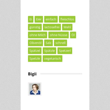
Ei
Eier
einfach
fleischlos
günstig
lactosefrei
Mehl
ohne Milch
ohne Nüsse
Öl
Olivenöl
Salz
schnell
Spätzel
Spätzle
Spetzerl
Spetzle
vegetarisch
Bigii