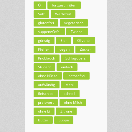
Öl
fortgeschritten
Salz
Wartezeit
glutenfrei
vegetarisch
suppenwürfel
Zwiebel
günstig
Eier
Olivenöl
Pfeffer
vegan
Zucker
Knoblauch
Schlagobers
Student
einfach
ohne Nüsse
lactosefrei
aufwändig
Mehl
fleischlos
schnell
preiswert
ohne Milch
ohne Ei
Zitrone
Butter
Suppe