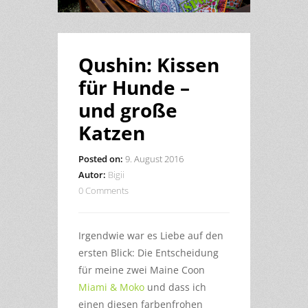
Qushin: Kissen
für Hunde –
und große
Katzen
Posted on:
9. August 2016
Autor:
Bigii
0 Comments
Irgendwie war es Liebe auf den
ersten Blick: Die Entscheidung
für meine zwei Maine Coon
Miami & Moko
und dass ich
einen diesen farbenfrohen