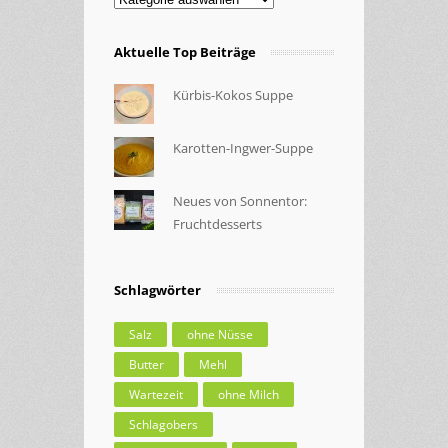
Aktuelle Top Beiträge
Kürbis-Kokos Suppe
Karotten-Ingwer-Suppe
Neues von Sonnentor:
Fruchtdesserts
Schlagwörter
Salz
ohne Nüsse
Butter
Mehl
Wartezeit
ohne Milch
Schlagobers