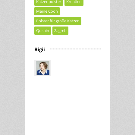
Katzenpolster
Kroatien
Maine Coon
Polster für große Katzen
Qushin
Zagreb
Bigii