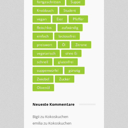
fortgeschritten
Suppe
Knoblauch
Student
vegan
Eier
Pfeffer
fleischlos
aufwändig
einfach
lactosefrei
preiswert
Öl
Zitrone
vegetarisch
ohne Ei
schnell
glutenfrei
suppenwürfel
günstig
Zwiebel
Zucker
Olivenöl
Neueste Kommentare
Bigii
zu
Kokoskuchen
emilia
zu
Kokoskuchen