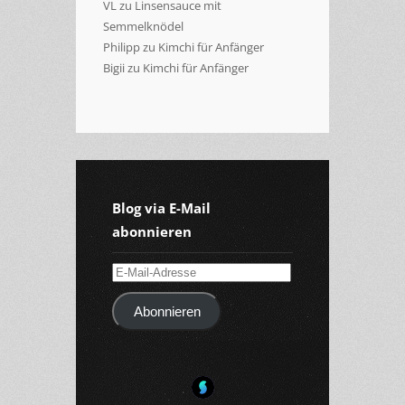
VL
zu
Linsensauce mit
Semmelknödel
Philipp
zu
Kimchi für Anfänger
Bigii
zu
Kimchi für Anfänger
Blog via E-Mail
abonnieren
E-
Mail-
Abonnieren
Adresse