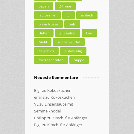
vegan
Zitrone
lactosefrei
Öl
einfach
ohne Nüsse
Salz
Butter
glutenfrei
Eier
Mehl
suppenwürfel
fleischlos
aufwändig
fortgeschritten
Suppe
Neueste Kommentare
Bigii
zu
Kokoskuchen
emilia
zu
Kokoskuchen
VL
zu
Linsensauce mit
Semmelknödel
Philipp
zu
Kimchi für Anfänger
Bigii
zu
Kimchi für Anfänger