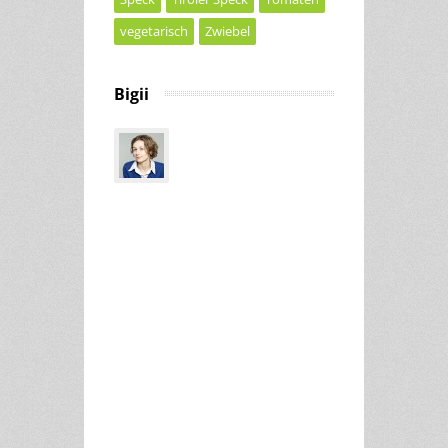
vegetarisch
Zwiebel
Bigii