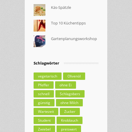
Käs-Spätzle
Top 10 Küchentipps
Gartenplanungsworkshop
Schlagwörter
vegetarisch
Olivenöl
Pfeffer
ohne Ei
schnell
Schlagobers
günstig
ohne Milch
Wartezeit
Zucker
Student
Knoblauch
Zwiebel
preiswert