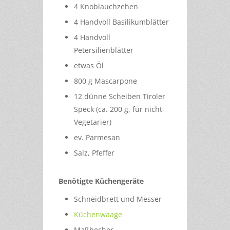
4 Knoblauchzehen
4 Handvoll Basilikumblätter
4 Handvoll
Petersilienblätter
etwas Öl
800 g Mascarpone
12 dünne Scheiben Tiroler
Speck (ca. 200 g, für nicht-
Vegetarier)
ev. Parmesan
Salz, Pfeffer
Benötigte Küchengeräte
Schneidbrett und Messer
Küchenwaage
Maßbecher