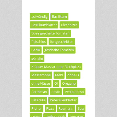
aufwändig
Basilikum
Basilikumblätter
Blechpizza
Dose geschälte Tomaten
fleischlos
fortgeschritten
Germ
geschälte Tomaten
günstig
Kräuter-Mascarpone-Blechpizza
Mascarpone
Mehl
ohne Ei
ohne Nüsse
Öl
Oregano
Parmesan
Pesto
Pesto Rosso
Petersilie
Petersilienblätter
Pfeffer
Pizza
Rosmarin
Salz
Speck
Tiroler Speck
Tomaten