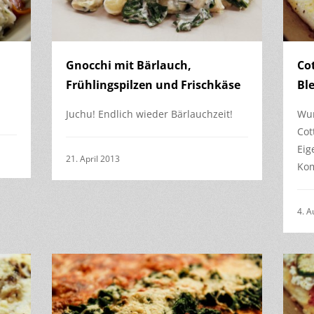
Gnocchi mit Bärlauch,
Co
Frühlingspilzen und Frischkäse
Bl
Juchu! Endlich wieder Bärlauchzeit!
Wun
Cot
Eig
21. April 2013
Kom
4. A