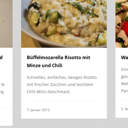
nd
Büffelmozarella Risotto mit
Wa
Minze und Chili
Ein
ges
t
Schnelles, einfaches, käsiges Risotto
Mel
0 %
mit frischer Zucchini und leichtem
Par
ig
Chili-Minz-Geschmack.
5. 
7. Januar 2012