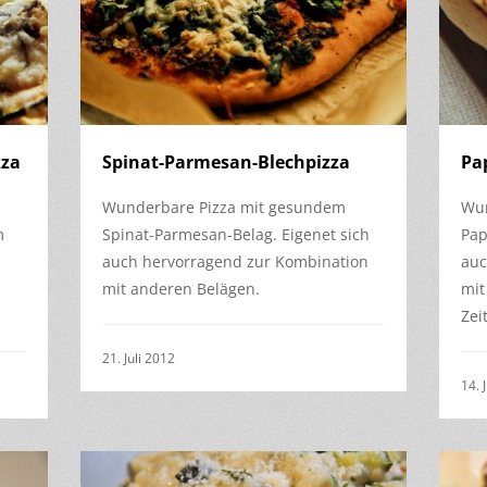
zza
Spinat-Parmesan-Blechpizza
Pa
Wunderbare Pizza mit gesundem
Wun
m
Spinat-Parmesan-Belag. Eigenet sich
Pap
auch hervorragend zur Kombination
auc
mit anderen Belägen.
mit
Zei
21. Juli 2012
14. 