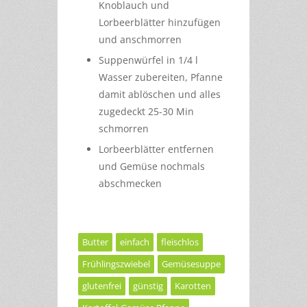
Knoblauch und
Lorbeerblätter hinzufügen
und anschmorren
Suppenwürfel in 1/4 l
Wasser zubereiten, Pfanne
damit ablöschen und alles
zugedeckt 25-30 Min
schmorren
Lorbeerblätter entfernen
und Gemüse nochmals
abschmecken
Butter
einfach
fleischlos
Frühlingszwiebel
Gemüsesuppe
glutenfrei
günstig
Karotten