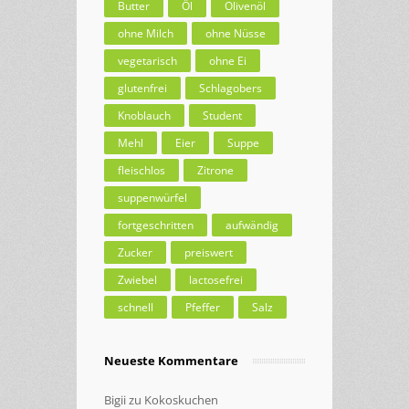
Butter
Öl
Olivenöl
ohne Milch
ohne Nüsse
vegetarisch
ohne Ei
glutenfrei
Schlagobers
Knoblauch
Student
Mehl
Eier
Suppe
fleischlos
Zitrone
suppenwürfel
fortgeschritten
aufwändig
Zucker
preiswert
Zwiebel
lactosefrei
schnell
Pfeffer
Salz
Neueste Kommentare
Bigii
zu
Kokoskuchen