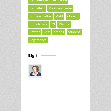
Kartoffel-Gemüse Pfanne
Kartoffeln
Knoblauchzehe
Lorbeerblätter
Mehl
ohne Ei
ohne Nüsse
Öl
Pfanne
Pfeffer
Salz
schnell
Student
vegetarisch
Bigii