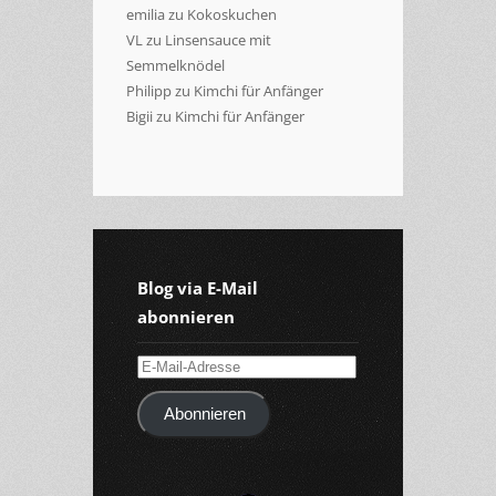
emilia
zu
Kokoskuchen
VL
zu
Linsensauce mit
Semmelknödel
Philipp
zu
Kimchi für Anfänger
Bigii
zu
Kimchi für Anfänger
Blog via E-Mail
abonnieren
E-
Mail-
Abonnieren
Adresse