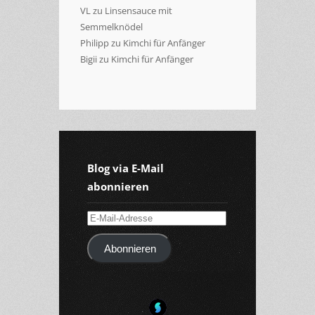
VL
zu
Linsensauce mit
Semmelknödel
Philipp
zu
Kimchi für Anfänger
Bigii
zu
Kimchi für Anfänger
Blog via E-Mail
abonnieren
E-
Mail-
Abonnieren
Adresse