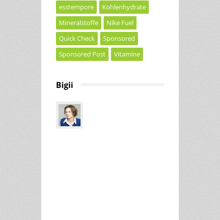
esstempore
Kohlenhydrate
Mineralstoffe
Nike Fuel
Quick Check
Sponsored
Sponsored Post
Vitamine
Bigii