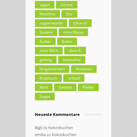
vegan
Zitrone
fleischlos
Eier
suppenwürfel
Olivenöl
Student
ohne Nüsse
Zucker
Butter
ohne Milch
ohne Ei
günstig
lactosefrei
fortgeschritten
Wartezeit
Knoblauch
schnell
Mehl
Zwiebel
Pfeffer
Suppe
Neueste Kommentare
Bigii
zu
Kokoskuchen
emilia
zu
Kokoskuchen