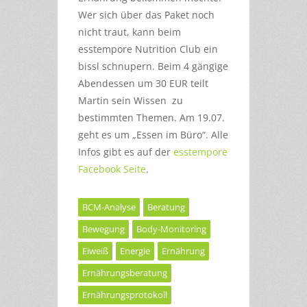
Wer sich über das Paket noch
nicht traut, kann beim
esstempore Nutrition Club ein
bissl schnupern. Beim 4 gängige
Abendessen um 30 EUR teilt
Martin sein Wissen zu
bestimmten Themen. Am 19.07.
geht es um „Essen im Büro“. Alle
Infos gibt es auf der
esstempore
Facebook Seite
.
BCM-Analyse
Beratung
Bewegung
Body-Monitoring
Eiweiß
Energie
Ernährung
Ernährungsberatung
Ernährungsprotokoll