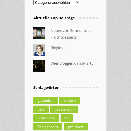
Kategorien
Aktuelle Top Beiträge
Neues von Sonnentor:
Fruchtdesserts
Bloglovin'
Wienblogger Xmas-Party
Schlagwörter
glutenfrei
einfach
Salz
vegetarisch
aufwändig
Öl
Schlagobers
preiswert