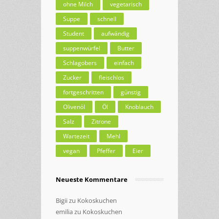
ohne Milch
vegetarisch
Suppe
schnell
Student
aufwändig
suppenwürfel
Butter
Schlagobers
einfach
Zucker
fleischlos
fortgeschritten
günstig
Olivenöl
Öl
Knoblauch
Salz
Zitrone
Wartezeit
Mehl
vegan
Pfeffer
Eier
Neueste Kommentare
Bigii
zu
Kokoskuchen
emilia
zu
Kokoskuchen