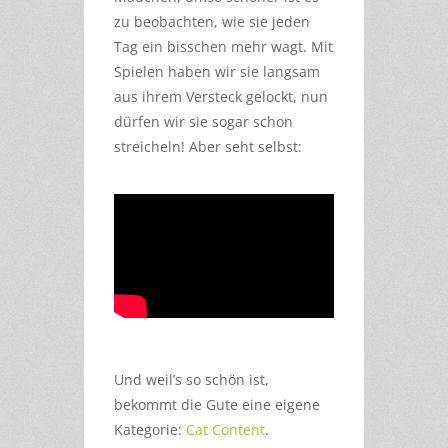
zu beobachten, wie sie jeden
Tag ein bisschen mehr wagt. Mit
Spielen haben wir sie langsam
aus ihrem Versteck gelockt, nun
dürfen wir sie sogar schon
streicheln! Aber seht selbst:
Und weil’s so schön ist,
bekommt die Gute eine eigene
Kategorie:
Cat Content
.