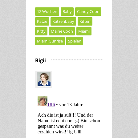
12 Wochen
Baby
Candy Coon
Katze
Katzenbaby
Kitten
Kitty
Maine Coon
Miami
Miami Sunrise
Spielen
Bigii