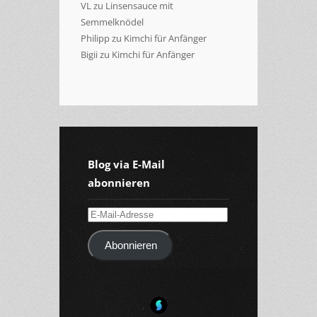
VL
zu
Linsensauce mit
Semmelknödel
Philipp
zu
Kimchi für Anfänger
Bigii
zu
Kimchi für Anfänger
Blog via E-Mail
abonnieren
E-
Mail-
Abonnieren
Adresse