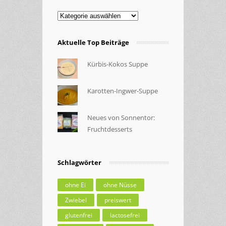
Kategorien
Aktuelle Top Beiträge
Kürbis-Kokos Suppe
Karotten-Ingwer-Suppe
Neues von Sonnentor:
Fruchtdesserts
Schlagwörter
ohne Ei
ohne Nüsse
Zwiebel
preiswert
glutenfrei
lactosefrei