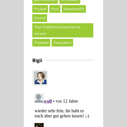
Phuket
Pool
Reisebericht
Strand
Thai-Traditional-Experience-
Service
Thailand
Twinpalms
Bigii