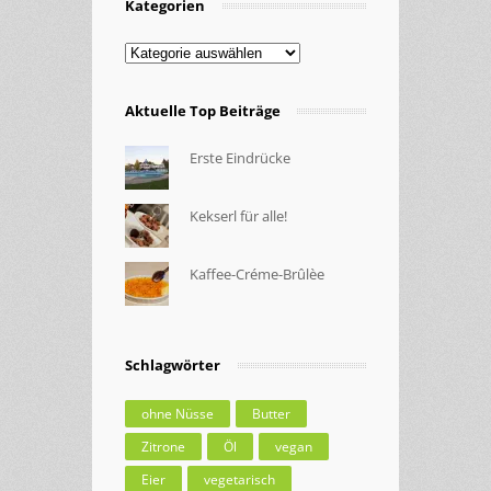
Kategorien
Kategorien
Aktuelle Top Beiträge
Erste Eindrücke
Kekserl für alle!
Kaffee-Créme-Brûlèe
Schlagwörter
ohne Nüsse
Butter
Zitrone
Öl
vegan
Eier
vegetarisch