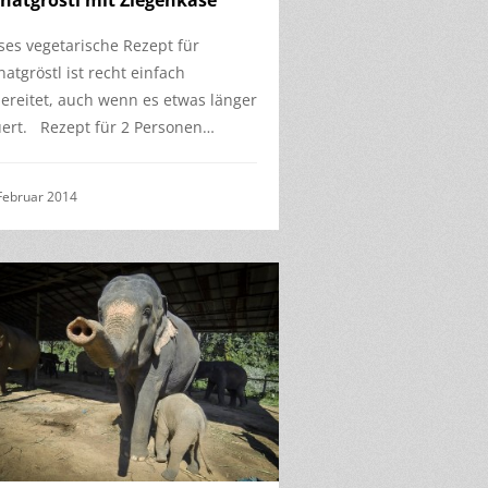
inatgröstl mit Ziegenkäse
ses vegetarische Rezept für
natgröstl ist recht einfach
ereitet, auch wenn es etwas länger
ert. Rezept für 2 Personen…
Februar 2014