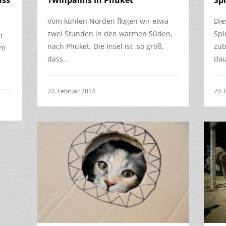
uss
Twinpalms in Phuket
Sp
Vom kühlen Norden flogen wir etwa
Die
zwei Stunden in den warmen Süden,
Spi
er
nach Phuket. Die Insel ist so groß,
zub
im
dass…
dau
22. Februar 2014
20. 