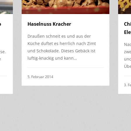
o
Haselnuss Kracher
Ch
El
Draußen schneit es und aus der
Küche duftet es herrlich nach Zimt
Nac
und Schokolade. Dieses Gebäck ist
use.
zwe
luftig-knackig und kann…
e
und
Übe
5. Februar 2014
3. F