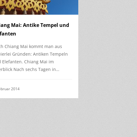
iang Mai: Antike Tempel und
efanten
h Chiang Mai kommt man aus
ierlei Gründen: Antiken Tempeln
 Elefanten. Chiang Mai im
rblick Nach sechs Tagen in…
ebruar 2014
6
of
2
31
3
4