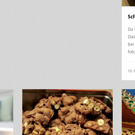
Sc
Da 
Das
bei
fot
10. 