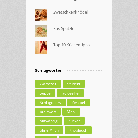
Zwetschkenknödel
Käs-Spätzle
Top 10 Küchentipps
Schlagwörter
Wartezeit
Student
Suppe
lactosefrei
Schlagobers
Zwiebel
preiswert
Mehl
aufwändig
Zucker
ohne Milch
Knoblauch