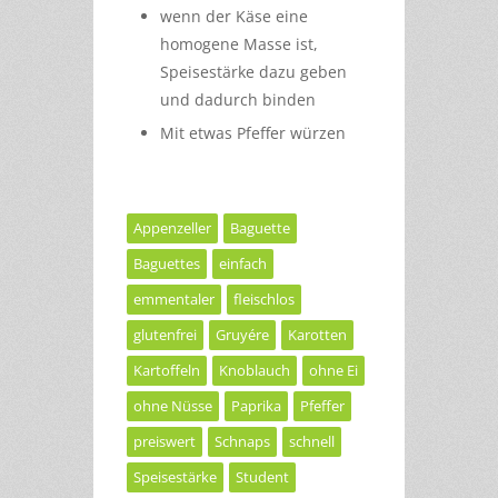
wenn der Käse eine
homogene Masse ist,
Speisestärke dazu geben
und dadurch binden
Mit etwas Pfeffer würzen
Appenzeller
Baguette
Baguettes
einfach
emmentaler
fleischlos
glutenfrei
Gruyére
Karotten
Kartoffeln
Knoblauch
ohne Ei
ohne Nüsse
Paprika
Pfeffer
preiswert
Schnaps
schnell
Speisestärke
Student