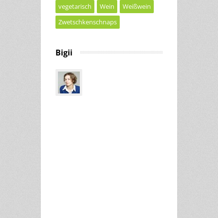
vegetarisch
Wein
Weißwein
Zwetschkenschnaps
Bigii