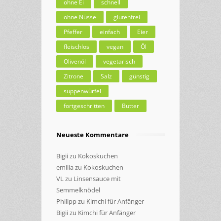
ohne Ei
schnell
ohne Nüsse
glutenfrei
Pfeffer
einfach
Eier
fleischlos
vegan
Öl
Olivenöl
vegetarisch
Zitrone
Salz
günstig
suppenwürfel
fortgeschritten
Butter
Neueste Kommentare
Bigii
zu
Kokoskuchen
emilia
zu
Kokoskuchen
VL
zu
Linsensauce mit
Semmelknödel
Philipp
zu
Kimchi für Anfänger
Bigii
zu
Kimchi für Anfänger