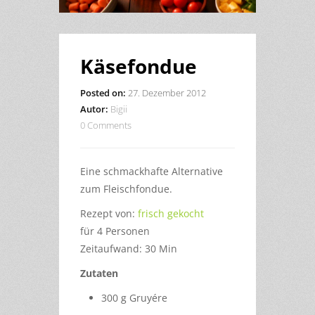
Käsefondue
Posted on:
27. Dezember 2012
Autor:
Bigii
0 Comments
Eine schmackhafte Alternative
zum Fleischfondue.
Rezept von:
frisch gekocht
für 4 Personen
Zeitaufwand: 30 Min
Zutaten
300 g Gruyére