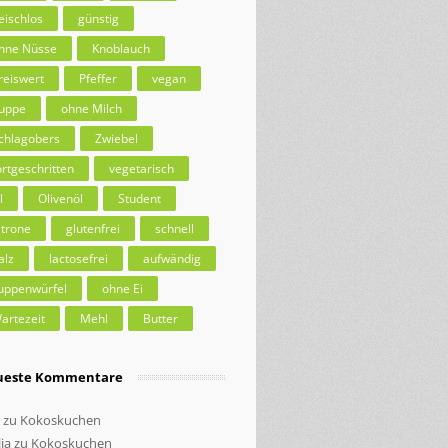
leischlos
günstig
hne Nüsse
Knoblauch
reiswert
Pfeffer
vegan
uppe
ohne Milch
chlagobers
Zwiebel
ortgeschritten
vegetarisch
l
Olivenöl
Student
itrone
glutenfrei
schnell
alz
lactosefrei
aufwändig
uppenwürfel
ohne Ei
artezeit
Mehl
Butter
ueste Kommentare
zu
Kokoskuchen
ia
zu
Kokoskuchen