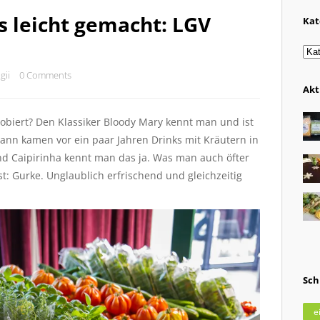
 leicht gemacht: LGV
Kat
Kat
gii
0 Comments
Akt
obiert? Den Klassiker Bloody Mary kennt man und ist
ann kamen vor ein paar Jahren Drinks mit Kräutern in
nd Caipirinha kennt man das ja. Was man auch öfter
st: Gurke. Unglaublich erfrischend und gleichzeitig
Sch
e