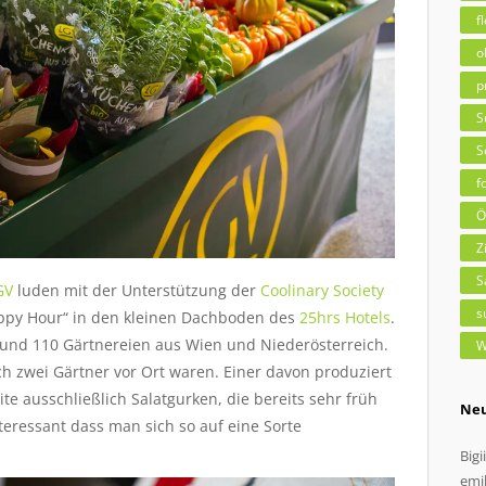
f
o
p
S
S
f
Ö
Z
S
GV
luden mit der Unterstützung der
Coolinary Society
s
appy Hour“ in den kleinen Dachboden des
25hrs Hotels
.
rund 110 Gärtnereien aus Wien und Niederösterreich.
W
ch zwei Gärtner vor Ort waren. Einer davon produziert
te ausschließlich Salatgurken, die bereits sehr früh
Ne
teressant dass man sich so auf eine Sorte
Bigii
emil