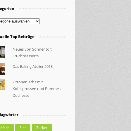
egorien
egorien
uelle Top Beiträge
Neues von Sonnentor:
Fruchtdesserts
Das Baking Atelier 2013
Zitronenlachs mit
Kohlsprossen und Pommes
Duchesse
lagwörter
infach
Eier
Zucker