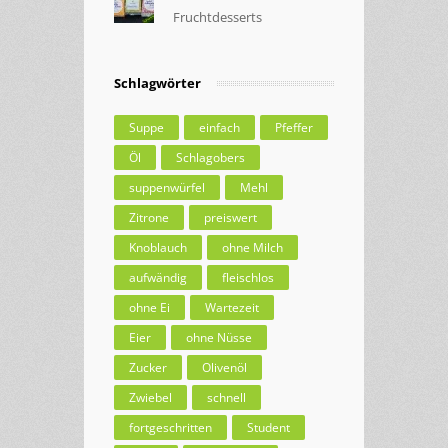
Fruchtdesserts
Schlagwörter
Suppe
einfach
Pfeffer
Öl
Schlagobers
suppenwürfel
Mehl
Zitrone
preiswert
Knoblauch
ohne Milch
aufwändig
fleischlos
ohne Ei
Wartezeit
Eier
ohne Nüsse
Zucker
Olivenöl
Zwiebel
schnell
fortgeschritten
Student