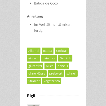
Batida de Coco
Anleitung
Im Verhältnis 1:6 mixen,
fertig.
Alkohol
Batida
Cocktail
einfach
fleischlos
Getränk
glutenfrei
Milch
ohne Ei
ohne Nüsse
preiswert
schnell
Student
vegetarisch
Bigii