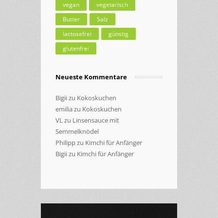
vegan
vegetarisch
Butter
Salz
lactosefrei
günstig
glutenfrei
Neueste Kommentare
Bigii
zu
Kokoskuchen
emilia
zu
Kokoskuchen
VL
zu
Linsensauce mit
Semmelknödel
Philipp
zu
Kimchi für Anfänger
Bigii
zu
Kimchi für Anfänger