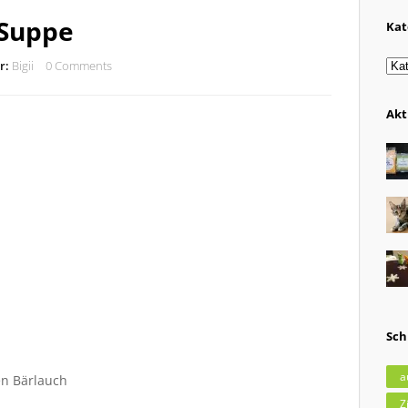
 Suppe
Kat
Kat
r:
Bigii
0 Comments
Akt
Sch
a
en Bärlauch
Z