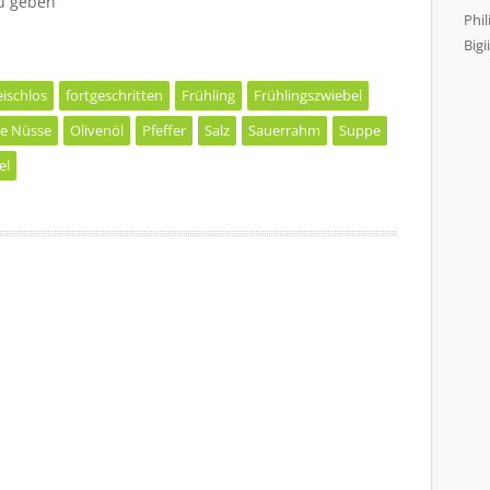
u geben
Phil
Bigii
eischlos
fortgeschritten
Frühling
Frühlingszwiebel
e Nüsse
Olivenöl
Pfeffer
Salz
Sauerrahm
Suppe
el