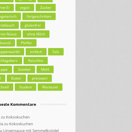
hne Ei
vegan
Zucker
egetarisch
fortgeschritten
noblauch
glutenfrei
hne Nüsse
ohne Milch
livenöl
Pfeffer
uppenwürfel
einfach
Salz
chlagobers
fleischlos
uppe
Zwiebel
Mehl
l
Butter
preiswert
chnell
Student
Wartezeit
ueste Kommentare
zu
Kokoskuchen
ia
zu
Kokoskuchen
zu
Linsensauce mit Semmelknödel