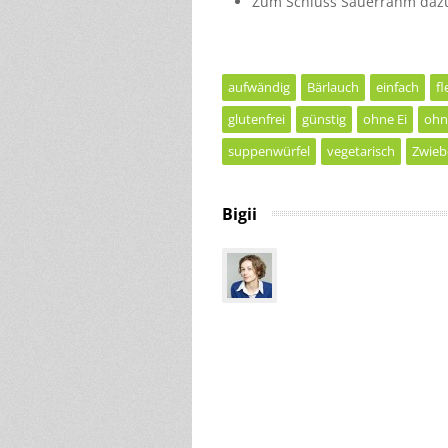
Zum Schluss Sauerrahm daz
aufwändig
Bärlauch
einfach
fl
glutenfrei
günstig
ohne Ei
ohn
suppenwürfel
vegetarisch
Zwieb
Bigii