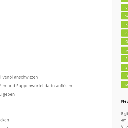
o
v
K
o
O
s
S
S
Ö
livenöl anschwitzen
s
ießen und Suppenwürfel darin auflösen
u geben
Ne
Bigii
ecken
emil
VL