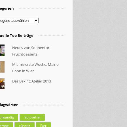
egorien
egorien
uelle Top Beiträge
Neues von Sonnentor:
Fruchtdesserts
Miamis erste Woche: Maine
Coon in Wien
Das Baking Atelier 2013
lagwörter
ufwändig
lactosefrei
itrone
günstig
Eier