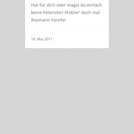
Hut für dich oder magst du einfach
keine Petersilie? Probier' doch mal
Rosmarin Forelle!
16. Mai 2011
5
of
1
8
2
3
4
5
6
7
8