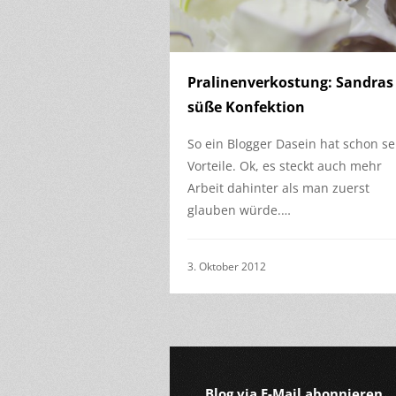
Pralinenverkostung: Sandras
süße Konfektion
So ein Blogger Dasein hat schon se
Vorteile. Ok, es steckt auch mehr
Arbeit dahinter als man zuerst
glauben würde.…
3. Oktober 2012
Blog via E-Mail abonnieren