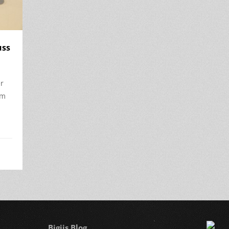
uss
er
im
Bigiis Blog