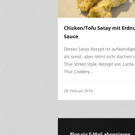
Chicken/Tofu Satay mit Erdn
Sauce
Dieses Satay Rezept ist aufwändig
als sonst, aber lohnt sich! Kochen 
Thai Street Style. Rezept von Lanta
Thai Cookery…
26. Februar 2014
Blog via E-Mail abonnieren