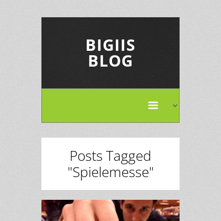
BIGIIS
BLOG
Posts Tagged
"Spielemesse"