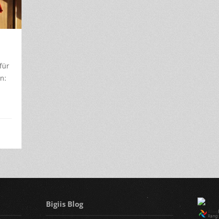
für
n:
Bigiis Blog