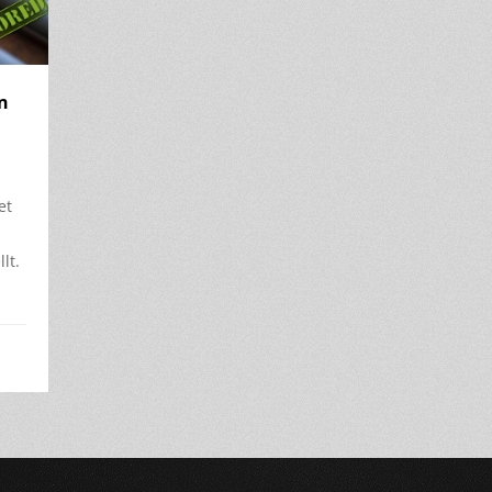
n
et
lt.