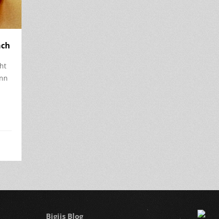
ach
ht
ann
Bigiis Blog