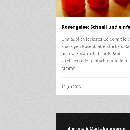
Rosengelee: Schnell und einf
Unglaublich leckeres Gelee mit leic
knackigen Rosenblätterstücken. K
man wie Marmelade aufs Brot
streichen oder einfach pur löffeln.
Mmmh!
16. Juli 2013
Blog via E-Mail abonnieren