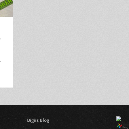
m
…
Bigiis Blog