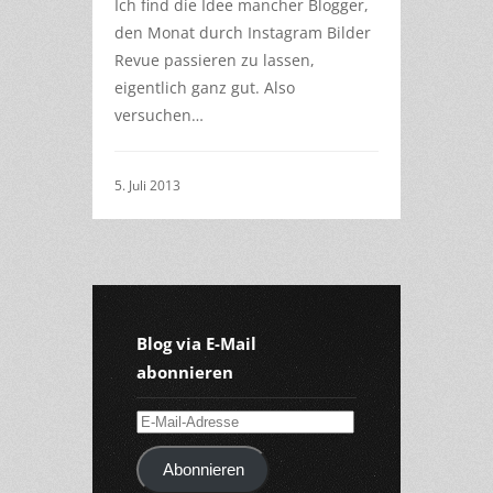
Ich find die Idee mancher Blogger,
den Monat durch Instagram Bilder
Revue passieren zu lassen,
eigentlich ganz gut. Also
versuchen…
5. Juli 2013
Blog via E-Mail
abonnieren
E-
Mail-
Abonnieren
Adresse