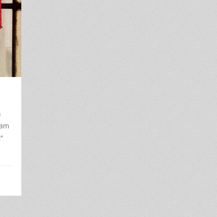
n
ram
"