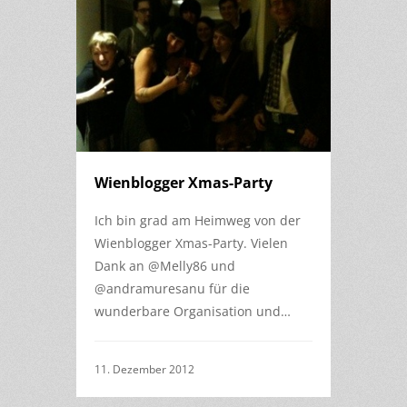
Wienblogger Xmas-Party
Ich bin grad am Heimweg von der
Wienblogger Xmas-Party. Vielen
Dank an @Melly86 und
@andramuresanu für die
wunderbare Organisation und…
11. Dezember 2012