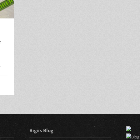
m
…
Bigiis Blog