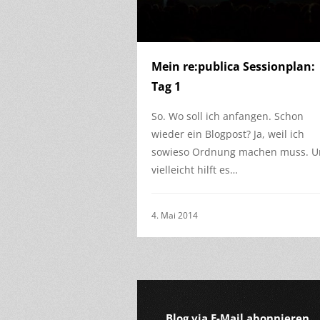
Mein re:publica Sessionplan:
Tag 1
So. Wo soll ich anfangen. Schon
wieder ein Blogpost? Ja, weil ich
sowieso Ordnung machen muss. 
vielleicht hilft es…
4. Mai 2014
Blog via E-Mail abonnieren