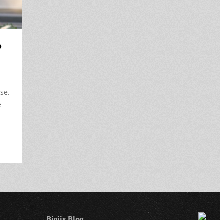
o
use.
e
Bigiis Blog